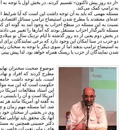
«از ده روز پیش تاکنون» تقسیم کردند. در بخش اول با توجه به 
به ترامپ کمک می‌کند.
مسئله مهمی که باید به آن توجه داشت این است که آیا شرایط اق
مسئله تاثیرگذار احزاب مستقل بودند که آمارها را تغییر می دادند.
دو حزب در سنا امکان این وجود دارد که برخی نمایندگان برای ا
به استیضاح ترامپ بدهند اما از سوی دیگر با توجه به سخنان ر
شدن نمایندگان از حزب با ریسک همراه خواهد بود. لذا پیش بینی 
موضوع صحبت سخنران نهایی ای
مطرح کردند که افراد و نهاد
است. باید توجه داشت جامعه
حکومت است که این سه مولفه 
این استاد مطالعات امریکا 
آمریکا است و آن را بایستی د
به گفته او، آمریکا مانند ه
شد. اما مسئله مهم زمان و 
وی در بخشی از سخنان خود به 
آنها، یک محقق باید توانایی تفک
دکتر حسینی همچنین به مسئله
های زمانی تغییرات خاصی نداش