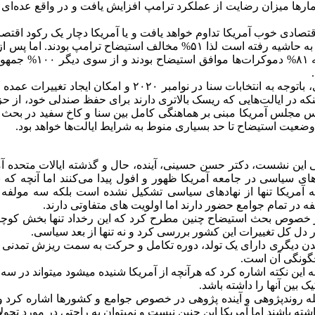
آمارها میزان رضایت از عملکرد ترامپ افزایش یافت و در واقع عده‌ای 
تصادی خوب آمریکا تداوم خواهد یافت و یا آمریکا دچار یک رکود اقت
عده‌ای معتقدند با مطرح شدن استیضاح ترامپ مسائل اقتصادی به حاشیه رفته است لذا ۵۱% مخالف است
نسبت به این مسئله در سطح احزاب به وجو
در بخش دوم یعنی از ده روز گذشته تا ایام نزدیک سال نو میلادی، باتوجه به انتخابات سنا در
ینکه در ایالت‌هایی که ریسک بالاتری دارند برای حفظ صندلی خود، از 
ئیس مجلس آمریکا مبنی بر هماهنگی کامل بین سنا و کاخ سفید در بحث 
وضعیت استیضاح تا حد بسیاری منوط به شرایط ایالت‌ها خواهد بود.
ن نشست، دکتر حسن حسینی، آینده، حال و گذشته ایالات متحده آمریک
های سیاسی در جامعه آمریکا ظهور و افول پیدا می‌کنند اما آنچه که 
 آمریکا تنها از نهادهای سیاسی تشکیل نشده است بلکه سه مولفه 
در تمام جوامع حضور دارند اما اولویت های متفاوتی دارند.
در خصوص بحث استیضاح چنین مطرح کرد که این رخداد تنها بخش کوچک
ر دل کل تغییرات این کشور بررسی کرد و نه تنها از بعد سیاسی.
ر تمدن دیگری دارای یک تولد، دوره تکامل و حرکت به سمت ریزش تمدنی
چگونگی آن است.
این نکته اشاره کرد که هرآنچه از آمریکا شنیده میشود میتواند در سه 
یک بین آنها را داشته باشد.
 روندپژوهی و آینده پژوهی در خصوص جوامع و کشورها اشاره کرد و 
ته باشند اما آمریکا این چنین نیست و نمیتوان به راحتی در مورد تحو