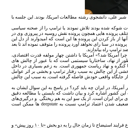
بر علی، دانشجوی رشته مطالعات امریکا، بودند. این جلسه با
ابات شوکه شده بودند تلاش نمودند یا ترامپ را از صحنه سیاسی
مختلف پرونده هایی همچون پرونده نقش روسیه در پیروزی وی در
ها از باز کردن این پرونده ها این است که امیدوارند از دل این
پرونده در سنا رای نخواهد آورد پرونده را متوقف نموده اند تا بعد
 ترامپ راه بیاندازند.
چرا آمریکا شد؟» آمریکا با داشتن چهار مولفه قدرت اقتصادی،
ر از نهاد، ساختاریا سیستمی است که با عبور از چالش های
کا کنگره و نهاد ریاست جمهوری است. به زعم بسیاری در داخل
 بخشی از این چالش به سبب رفتار ترامپ و بخشی بر اثر عوامل
هاد از جایگاه واقعی خودش فاصله گرفته است. به سبب این چالش
آمریکا، در ایران چه باید کرد؟ در پاسخ به این سوال ایشان به
این کشور اشاره کرد و بیان داشت که بایستی با مطالعه دقیق
ی برای ایران است. از یک سو این به هم ریختگی و درگیری‌های
داخلی آمریکا موجب کاهش فشار وارده بر ایران می‌شود ولی از سوی دیگر با توجه به ضعیف شدن اعتماد ترامپ نسبت به deepstate ها ممکن است
فرایند استیضاح تا زمان
حال را به دو بخش «تا ۱۰ روز پیش» و