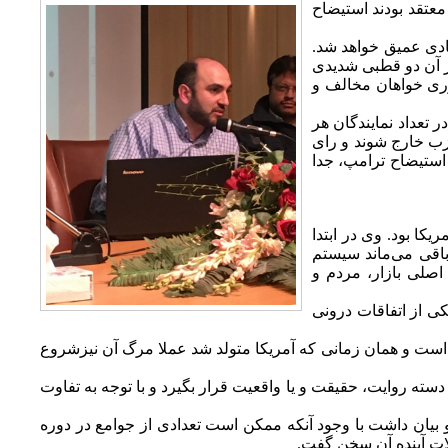
معتقد بودند استیضاح
صادی عمیق خواهد شد.
یضاح ترامپ بودند. اما پس از آن دو قطبی شدیدی
د آمد به گونه ای که ۸۱% دموکرات‌ها موافق استیضاح بودند و از سوی دیگر ۱۰۰% جمهوری خواهان مخالف و
 نوامبر ۲۰۲۰ و امکان ایجاد تغییرات عمده در تعداد نمایندگان هر
حزب خارج شوند و رای
استیضاح ترامپ، جدا
ا بود. وی در ابتدا
باقی می‌ماند سیستم
اصلی بازار، مردم و
ی از اتفاقات درونی
 است و همان زمانی که آمریکا متولد شد عملا مرگ آن نیزشروع
دسته روایت، حقیقت و یا واقعیت قرار بگیرد و با توجه به تفاوت
بیان داشت با وجود آنکه ممکن است تعدادی از جوامع در دوره
لات آینده آن سخن گفت.