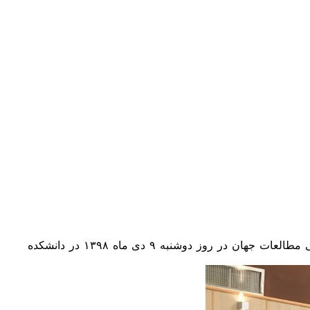
نشست تخصصی بررسی استیضاح دونالد ترامپ به همت گروه مطالعات آمریکا دانشکده مطالعات جهان و با همکاری انجمن ایرانی مطالعات جهان در روز دوشنبه ۹ دی ماه ۱۳۹۸ در دانشکده