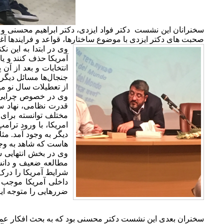
سخنرانان این نشست دکتر فواد ایزدی، دکتر ابراهیم محسنی و 
صحبت های دکتر ایزدی با موضوع ساختارها، قواعد و فرایندها آغا
وی در ابتدا به این ن
آمریکا حذف کنند و ی
انتخابات و بعد از آن
جنجال‌ها مسائل دیگری 
از تعطیلات سال نو میل
وی در خصوص چرایی به
قدرت نظامی، نهاد س
مختلف توانسته برای 
امریکا، با ورود ترا
دیگر به وجود آمد. مث
هاست که شاهد به وجو
وی در بخش انتهایی سخ
مطالعه ضعیف و دانش 
شرایط آمریکا را درک
ضررهایی را متوجه ایر
سخنران بعدی این نشست دکتر محسنی بود که به بحث افکار عموم