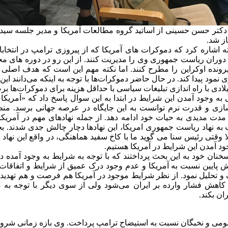
دکتر حسن حسینی از اساتید گروه مطالعات آمریکا و مدیر جلسه سید ش
ز شد.
کته اشاره کرد که دموکرات های آمریکا که از پیروزی ترامپ در انتخ
ا دوران ریاست جمهوری وی را مدیریت کنند. از این رو در دوره های 
 پرونده اوکراین را مطرح کنند. اما نکته مهم این است که هدف اصلی آن
نمود پیدا کند. در حال حاضر دموکرات‌ها با توجه به اینکه می‌دانند این 
ادی با راه اندازی تبلیغات سیاسی با حداقل هزینه برای دموکرات‌ها برضد
 وجود آمدن این شرایط در ابتدا به این سوال پاسخ داد که «آمریکا 
ازی و قدرت نرم توانست به این جایگاه در عرصه جهانی برسد. منظو
مدت مدیدی به حیات خود ادامه دهد. از جمله نهادهای مهم در آمری
مپ به نهاد ریاست جمهوری امریکا، این نهادها دچار چالش جدی شدند.
لا وقتی رئیس سنا می گوید ما با کاخ سفید هماهنگی، در واقع این ن
د آمدن این شرایط در آمریکا هستیم.
نان خود به این بحث پرداختند که با توجه به شرایط به وجود آمده در 
پایین نسبت به آمریکا و عدم وجود درک عمیق از شرایط و اتفاقات 
 و تحلیل نمود. از نظر شرایط موجود در آمریکا هم فرصت و هم تهدید
ان بکند.
ی و نخبگان نسبت به استیضاح ترامپ پرداخت. وی بازه زمانی شروع 