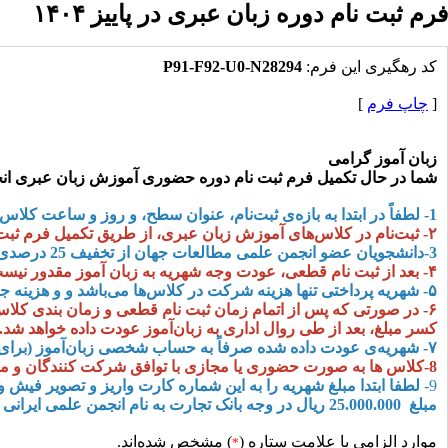
فرم ثبت نام دوره زبان عبری در پاییز ۱۴۰۴
کد رهگیرى این فرم:
P91-F92-U0-N28294
[
چاپ فرم
]
زبان آموز گرامی
شما در حال تکمیل فرم ثبت نام دوره حضوری آموزش زبان عبری انجمن
1-
لطفاً در ابتدا به بازه‌ی ثبت‌نام، عنوان سطح، و روز‌ و ساعت کلاس 
۲-
ثبت‌نام در کلاس‌های آموزش زبان عبری، از طریق تکمیل فرم ثبت
3-
دانشجویان عضو انجمن علمی مطالعات جهان از تخفیف 25 درصدی برخوردار خواهند بود
۴
-
بعد از ثبت نام قطعی، عودت وجه شهریه به زبان آموز مقدور نیس
۵
-
شهریه پرداختی تنها هزینه شرکت در کلاس‌ها می‌باشد و
و هزینه ج
۶
-
در صورتی که پس از اتمام زمان ثبت نام قطعی و زمان بندی کلاس
کسر مبلغ، بعد از طی روال اداری به زبان‌آموز عودت داده خواهد شد
.
۷
-
شهریه‌ی عودت داده شده صرفاً به حساب شخصی زبان‌آموز (برای افر
8-
کلاس ها به صورت حضوری یا مجازی با توافق شرکت کنندگان و مدرس
9-
لطفا ابتدا مبلغ شهریه را به این شماره کارت واریز و تصویر فیش
مبلغ 25.000.000 ريال در وجه بانک تجارت به نام انجمن علمی ایرانی مطالعات جهان 5859837000083648
موارد الزامی با علامت ستاره (
) مشخص شده‌اند.
*