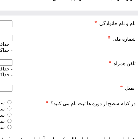
نام و نام خانوادگی
شماره ملی
- حداقل ت
- حداکثر ت
تلفن همراه
- حداقل ت
- حداکثر ت
ایمیل
سطح ۱- حضوری، پنجشنبه‌ها، 
در کدام سطح از دوره ها ثبت نام می کنید؟
سطح ۲- آن‌لاین، رو
سطح ۳- آن‌لاین روز
سطح ۵- روزهای 
سطح 1 (مجازی) هماه