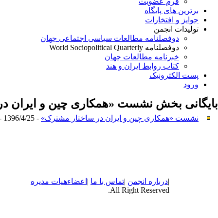
فرم عضویت
برترین های پایگاه
جوایز و افتخارات
تولیدات انجمن
دوفصلنامه مطالعات سیاسی اجتماعی جهان
دوفصلنامه World Sociopolitical Quarterly
خبرنامه مطالعات جهان
کتاب روابط ایران و هند
پست الکترونیک
ورود
بایگانی بخش
نشست «همکاری چین و ایران در س
نشست «همکاری چین و ایران در ساختار مشترک»
- 1396/4/25 -
|
درباره
انجمن
|
تماس با ما
|
اعضاء
هیات مدیره
All Right Reserved.