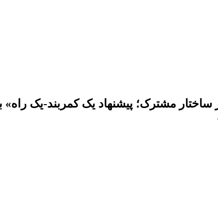
اختار مشترک؛ پیشنهاد یک کمربند-یک راه» ب