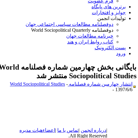
فرم عضویت
برترین های پایگاه
جوایز و افتخارات
تولیدات انجمن
دوفصلنامه مطالعات سیاسی اجتماعی جهان
دوفصلنامه World Sociopolitical Quarterly
خبرنامه مطالعات جهان
کتاب روابط ایران و هند
پست الکترونیک
ورود
ایگانی بخش
چهارمین شماره فصلنامه World
Sociopolitical Studie منتشر شد
انتشار چهارمین شماره فصلنامه World Sociopolitical Studies
-
1397/6/6 -
|
درباره
انجمن
|
تماس با ما
|
اعضاء
هیات مدیره
All Right Reserved.