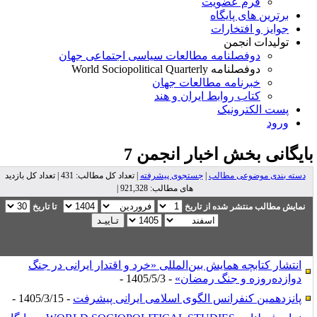
فرم عضویت
برترین های پایگاه
جوایز و افتخارات
تولیدات انجمن
دوفصلنامه مطالعات سیاسی اجتماعی جهان
دوفصلنامه World Sociopolitical Quarterly
خبرنامه مطالعات جهان
کتاب روابط ایران و هند
پست الکترونیک
ورود
ایگانی بخش
اخبار انجمن 7
دسته بندی موضوعی مطالب
|
جستجوی پیشرفته
| تعداد کل مطالب: 431 | تعداد کل بازدید
های مطالب: 921,328 |
نمایش مطالب منتشر شده از تاریخ
تا تاریخ
انتشار کتابچه همایش بین‌المللی «خرد و اقتدار ایرانی در جنگ
دوازده‌روزه و جنگ رمضان»
- 1405/5/3 -
پانزدهمین کنفرانس الگوی اسلامی ایرانی پیشرفت
- 1405/3/15 -