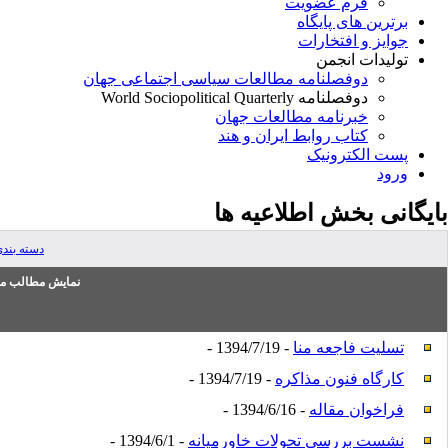
فرم عضویت
برترین های پایگاه
جوایز و افتخارات
تولیدات انجمن
دوفصلنامه مطالعات سیاسی اجتماعی جهان
دوفصلنامه World Sociopolitical Quarterly
خبرنامه مطالعات جهان
کتاب روابط ایران و هند
پست الکترونیک
ورود
بایگانی بخش
اطلاعیه ها
دسته بند
نمایش مطالب من
تسلیت فاجعه منا
- 1394/7/19 -
کارگاه فنون مذاکره
- 1394/7/19 -
فراخوان مقاله
- 1394/6/16 -
نشست بررسی تحولات خاورمیانه
- 1394/6/1 -