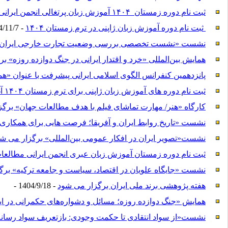
ثبت نام دوره زمستان ۱۴۰۴ آموزش زبان پرتغالی انجمن ایرانی مطالعات جهان آغاز شد
ثبت نام دوره آموزش زبان ژاپنی در ترم زمستان ۱۴۰۴
- 1404/11/7 -
نشست «نشست تخصصی بررسی وضعیت تجارت خارجی ایران؛ چا
همایش بین‌المللی «خرد و اقتدار ایرانی در جنگ دوازده‌ روزه» ب
پانزدهمین کنفرانس الگوی اسلامی ایرانی پیشرفت با عنوان «ه
ثبت نام دوره های آموزش زبان ژاپنی برای ترم زمستان ۱۴۰۴ آغاز شد
کارگاه «هنر/ مهارت تماشای فیلم با هدف مطالعات جهان» برگ
نشست «تاریخ روابط ایران و آفریقا؛ فرصت هایی برای همکاری
نشست«تصویر ایران در افکار عمومی بین‌المللی» برگزار می ش
ثبت نام دوره زمستان آموزش زبان عبری انجمن ایرانی مطالعات
نشست «جایگاه علویان در اقتصاد، سیاست و جامعه ترکیه» برگ
هفته پژوهشی برند ملی ایران برگزار می شود
- 1404/9/18 -
همایش «جنگ دوازده روزه؛ مسائل و دشواره‌های حکمرانی در ای
نشست«از سواد انتقادی تا حکمت وجودی: بازتعریف سواد رسانه‌