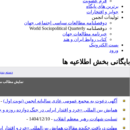
فرم عضویت
برترین های پایگاه
جوایز و افتخارات
تولیدات انجمن
دوفصلنامه مطالعات سیاسی اجتماعی جهان
دوفصلنامه World Sociopolitical Quarterly
خبرنامه مطالعات جهان
کتاب روابط ایران و هند
پست الکترونیک
ورود
بایگانی بخش
اطلاعیه ها
دسته بند
نمایش مطالب من
آگهی دعوت به مجمع عمومی عادی سالیانه انجمن (نوبت اول)
1405/3/20 -
همایش بین المللی «خرد و اقتدار ایرانی در جنگ دوازده روزه 
تسلیت شهادت رهبر معظم انقلاب
- 1404/12/10 -
مهلت دریافت چکیده مقالات همایش بین‌المللی «خرد و اقتدار ایر