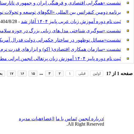
نشست «همگرایی اقتصادی و فرهنگی ایران و جمهوری تاتارستان:
برنامه دومین کنفرانس بین المللی «الگوهای توسعه و تحولات نو
ثبت نام دوره آموزش زبان عربی پاییز ۱۴۰۴ آغاز شد
- 1404/8/28 -
نشست «سوگیری شناختی مدل‌های زبانی بزرگ در حوزه سلامت:
نشست«مسائل نوظهور در ساختار حکمرانی دولت فدرال آمریکا و 
نشست «سازمان همکاری اقتصادی( اکو) و ابزارهای قدرت نرم 
ثبت نام دوره پاییز ۱۴۰۴ آموزش زبان پرتغالی انجمن ایرانی مطالعات جهان آغاز شد.
...
صفحه
1
از
17
اولین
قبلی
۱
۲
۳
۱۵
۱۶
۱۷
بع
|
درباره
انجمن
|
تماس با ما
|
اعضاء
هیات مدیره
All Right Reserved.