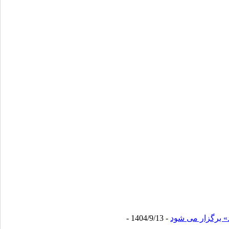
» برگزار می شود
- 1404/9/13 -