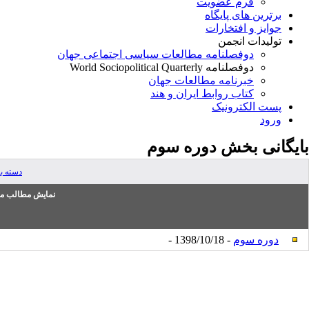
فرم عضویت
برترین های پایگاه
جوایز و افتخارات
تولیدات انجمن
دوفصلنامه مطالعات سیاسی اجتماعی جهان
دوفصلنامه World Sociopolitical Quarterly
خبرنامه مطالعات جهان
کتاب روابط ایران و هند
پست الکترونیک
ورود
بایگانی بخش
دوره سوم
دسته ب
نمایش مطالب من
دوره سوم
- 1398/10/18 -