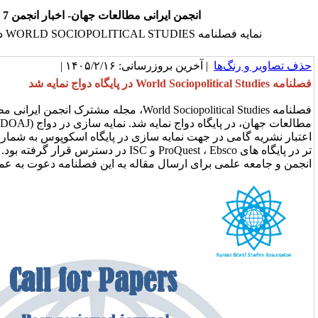
انجمن ایرانی مطالعات جهان- اخبار انجمن 7
یگاه دواج
خرین بروزرسانی: ۱۴۰۵/۲/۱۶ |
فصلنامه World Sociopolitical Studies، مجله مشترک انجمن ایرانی مطالعات جهان و دانشکده
مطالعات جهان،‌ در پایگاه دواج نمایه شد. نمایه سازی در دواج (DOAJ) ضمن افزودن بر
جهت نمایه سازی در پایگاه اسکوپوس به شمار می رود. این مجله پیش
تر در پایگاه های ProQuest ، Ebsco و ISC در دسترس قرار گرفته بود. از کلیه اعضای محترم
ای ارسال مقاله به این فصلنامه دعوت به عمل می آید.