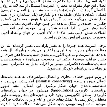
اشیا، انسان‌ها، داده‌ها (با حاکمیت منطق الگوریتمی) و فرایندها. با
اتصال این چهار مقوله به معماری اینترنت (متشکل از سه لایه ماژولار
با اتصال گره (ند) به گره (ند)، خوشه به خوشه، و نیز اتصال ماتریسی)
فضایی لایه‌ای (امکان طبقه‌بندی) و یکپارچه (یک استاندارد برای همه
اجزا) شکل می‌گیرد که در گره‌خوردن با هوش مصنوعی گستره
حکمرانی جدیدی را شکل می‌دهد. در چنین جهانی قدرت معنایی بسیار
گسترده‌تر می‌یابد؛ لذا، نسخه شش آی‌پی به‌وجود آمد. انفجار از
اتصالات شش آی‌پی یعنی ۱۰۲۸ × ۲/۳ آی‌پی در جهان و تعداد آی‌پی
به‌صورت نجومی افزایش پیدا کرده است.
برخی اینترنت همه چیزها را به تغییر پارادایمی تعبیر کرده‌اند. به این
معنا که زبان مدیریت و فناوری را تغییر می‌دهد و زبان اتصال همه
پدیده‌ها به اینترنت و به هم، الگوریتمی‌شدن همه پدیده‌ها (هر چیزی از
جنس فرایند، موضوع حکمرانی محسوب می‌‌شود) و هوشمندشدن
همه پدیده‌هاست (حکمرانی مبتنی بر افراد، تبدیل به حکمرانی مبتنی
بر نظام‌های برنامه‌ای خودکار می‌شود).
در پرتو ظهور فضای مجازی و اتصال دیوایس‌های به همه پدیده‌ها،
اتصال بدون واسطه (seamless connectivity) امکان‌پذیر می‌شود و
همه‌همسایه‌شدن جهان شکل‌می‌گیرد. این اتصال منشأ ظهور
برنامه‌های کاربردی (applicationها) می‌شود. در جهان برنامه‌های
کاربردی، منطق الگوریتمی وجود دارد و حوزه‌های به‌هم پیوسته طبق
منطقی الگوریتمی با عملکردهای خاص و عام و برای تعاملات فراگیر
به‌وجود آمده، زیست‌بومی جدید شکل می‌دهد؛ اتصالات فرد با فرد،