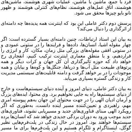
فرد با جمع، ماشین با ماشین، عملیات شهری هوشمند، ماشین‌های
هوشمند، اتاق عمل‌های هوشمند، نظام‌های کنترلی هوشمند و ظهور
نانو بایو چیزها محقق می شود.
پرسش دوم دکتر عاملی این بود که اینترنت همه پدیده‌ها چه دامنه‌ای
از اثرگذاری را دنبال می‌کند؟
به بیان این استاد ارتباطات، چنین دامنه‌‌ای بسیار گسترده است: اگر
چهار مقوله اشیا، انسان‌ها، داده‌ها و فرایندها را در ستونی عمودی و
در ستونی افقی مقوله‌های بزرگی مثل زمان، مکان، کار و انرژی را
قراردهیم، و با منطق معماری اینترنت ترکیب کنیم، انفجاری رخ
خواهد داد که حوزه تأثیرگذاری آن کل جهان و کرات دیگر و همه
پرتوهای طبیعت مثل آب‌ها و دریاها، جنگل‌ها و کوه‌ها و بیابان و همه
موجودات را در بر خواهد گرفت و دامنه قابلیت‌های سیستمی مدیریت
کار و زندگی گستره بسیاری می‌یابد.
به بیان دکتر عاملی، دنیای امروز و آینده دنیای سیستم‌هاست و خارج
از دنیای سیستم‌ها راه به جایی نخواهیم برد. وی محتوا، ایده‌های بزرگ
و آرمان ادیان الهی را در جهت محتوای این جهان به‌هم پیوسته امری
مهم، راهبردی و تعیین‌کننده مسیر آینده دانست، به‌طوری که اگر
رویکرد الهی مبنای فناوری‌های جدید و مسیریابی نشوند، فناوری‌های
جدید موجب ورود به دوران بردگی جدیدی خواهد شد که انسان‌ها برده
سیستم‌ها خواهند بود. امروز در حال زندگی در پلت‌فرم‌هایی نظیر
گوگل، اینستاگرام و تلگرام هستیم و این پلت‌فرم‌ها برای ما مسیر