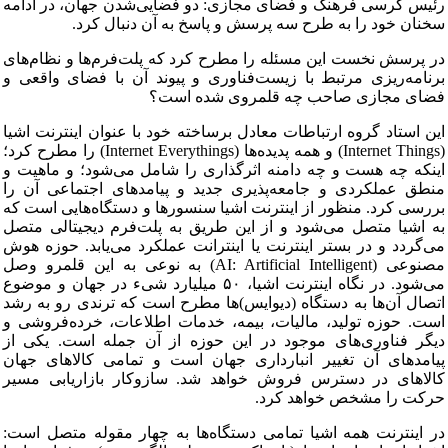
رئیس کرسی فرهنگ و فضای مجازی: دو فضایی‌شدن جهان، در ادامه
سخنان خود را به طرح سه پرسش و پاسخ به آن دنبال کرد.
در پرسش نخست این مسئله را مطرح کرد که پلت‌فرم‌ها و نظام‌های
برنامه‌ریزی مرتبط با زیست‌فناوری و پیوند آن با فضای واقعی و
فضای مجازی صاحب چه قلمروی شده است؟
این استاد گروه ارتباطات معادل برساخته خود با عنوان اینترنت اشیا
(Internet Things) و همه پدیده‌ها (Internet Everythings) را مطرح کرد؛
اینکه چه هست و چه دامنه اثرگذاری را شامل می‌شود؛ و ماهیت و
منطق عملکردی و جامعه‌پذیری جدید و پیامدهای اجتماعی آن را
بررسی کرد. منظور از اینترنت اشیا سنسورها و دستگاه‌هایی است که
به اشیا متصل می‌شود و از این طریق به پلت‌فرم دیجیتالی متصل
می‌گردد و در بستر اینترنت یا اینترانت عملکرد می‌یابد. حوزه هوش
مصنوعی (AI: Artificial Intelligent) به نوعی به این قلمرو وصل
می‌شود. در نگاه اینترنت اشیا، ۵۰ میلیارد شیء در جهان و موضوع
اتصال آن‌ها به دستگاه (دیوایس)ها مطرح است که ترندی رو به رشد
است. حوزه تولید، مالیات، بیمه، خدمات اطلاعات، خرده‌فروشی و
دیگر فناوری‌های موجود در این حوزه از آن جمله است. یکی از
پیامدهای آن تغییر انبارداری جهان است و تمامی کالاهای جهان
کالاهای در دسترس فروش خواهد شد. سازوکار بازاریابی مسیر
حرکت را مشخص خواهد کرد.
در اینترنت همه اشیا تمامی دستگاه‌ها به چهار مقوله متصل است: