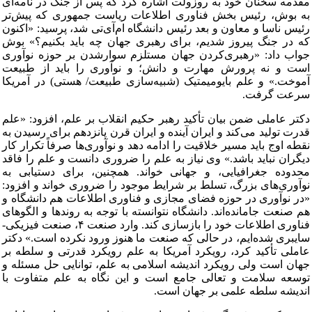
مقدمه سخنان خود به روزولت اشاره کرد که پس از جنگ در نامه‌ای
به بوش، رئیس‌ بخش فناوری اطلاعات ریاست جمهوری که پیش‌تر
رئیس ناسا و معاون و بعد رئیس دانشگاه ام‌آی‌تی شد، پرسید: «اکنون
که در جنگ پیروز شدیم، برای رهبری جهان چه باید بکنیم؟» بوش
جواب داد: «رهبری‌کردن جهان مستلزم سوارشدن بر حوزه نوآوری
است و نه پرورش مهارت و دانش؛ و نوآوری را باید از طبیعت
آموخت.» و علم بایومیمتیک (شبیه‌سازی طبیعت/ هستی) در آمریکا
سرعت گرفت.
دکتر عاملی ضمن بیان تأکید رهبر حکیم انقلاب بر علم، افزود: «علم
قدرت تولید می‌کند و ایران آینده و ایران قرن پانزدهم برای رسیدن به
نقطه اوج باید مسیر خلاقیت را ادامه دهد و نوآوری‌ها صرفاً تکرار کار
دیگران نباید باشد.» وی نیاز به علم را ضروری دانست و علم را فاقد
محدوده جغرافیایی، و جهانی خواند. همچنین، برای دستیابی به
نوآوری‌های بزرگ، تسلط بر شرایط موجود را ضروری خواند و افزود:
«در نوآوری در حوزه فضای مجازی و فناوری اطلاعات هم دانشگاه و
هم صنعت جامانده‌اند. دانشگاه نتوانسته با توجه به روندها و الگوهای
فناوری اطلاعات خود را بازسازی کند. وارد صنعت ۴، صنعت فیزیکی-
سایبری شده‌ایم، در حالی که صنعت ما هنوز ورود نکرده است.» دکتر
عاملی تأکید کرد، رویکرد آمریکا به علم رویکرد قدرتی و سلطه بر
جهان است ولی رویکرد اندیشه اسلامی به علم، توانایی حل مسئله و
توسعه سلامت و تعالی جامع است و این نگاه به علم متفاوت با
اندیشه سلطه علمی بر جهان است.