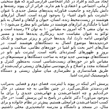
ایجاد می‌کنند و افراد در کنار اشخاصی قرارمی‌گیرند که هیچ سنخیتی
آرمانی، اجتماعی و اعتقادی با هم ندارند. فراتر از آن پیوند رشته‌ها و
دانش یکپارچه و جامعیت فناورانه پدیده‌های متصل جدیدی با عنوان
«اینترنت بایو نانوی اشیا» را به‌وجود آورده است. اتصال ابزارهای
هوشمند در زیست‌محیط زنده، انسان، حیوان و گیاهان و اتصال به بایو
اشیا با جایگذاری ابزارهای هوشمند در مقیاس نانو مطرح می‌شود (۱۰
به توان منفی ۹ که امروز به مقیاس ۱۰ به توان ۲۷ رسیده است و
توکتو به عنوان مقیاست جدید ریزنگاری پدیده‌ها شده و مسیر
کوانتومی ادامه دارد). لذا، پدیده‌ها خردتر و ریزتر می‌شود و تک‌تک
خرده‌پدیده‌ها موضوع اتصال به دستگاه‌های هوشمند است. در
سال‌های اخیر بحث نانو اشیا در حوزه‌های نظامی، سلامت و ایمنی
بروز و ظهورهای گسترده‌ای یافته است. اینترنت بایو نانو در
دستگاه‌های مهندسی جدید توجه به ساخت دستگاه‌ها و سیستم‌های در
مقیاس نانو در حوزه‌های زیست‌شناسی است، به‌منظور کنترل و
استفاده مجدد و اصلاح و بازمهندسی سلول‌های زیستی ترکیب‌شده از
طریق همانندسازی و نظیرسازی میان سلول زیستی و دستگاه
بایومیمیتیک اینترنت اشیا.
پرسش آخر اینکه در پیوند با اینترنت، فضای دوم و فضایی به‌مراتب
قدرت‌مندتر شکل‌می‌گیرد. در چنین نظامی به چه سمتی در حال
حرکت‌ایم و چه اجتماعی‌شدن و جهانی‌شدن جدیدی را برای ما
به‌وجود می‌آورد؟ دکتر عاملی در پاسخ به این پرسش گفت: «در حال
کسب اجتماعی‌شدن فرامحلی هستیم. پیش‌تر در نظام خانواده و برای
مثال، در مسجد و دانشگاه و مدرسه جامعه‌پذیری محلی داشتیم.