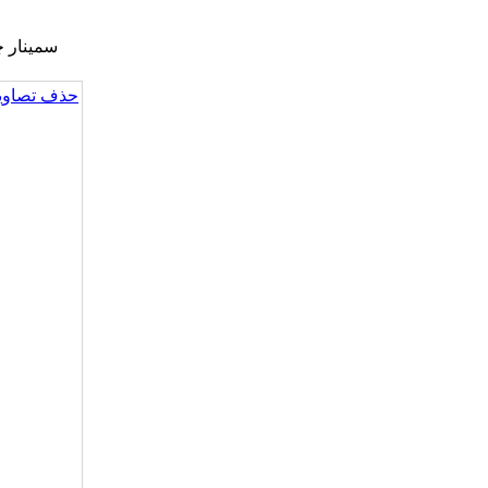
سمینار چشم
حذف تصاویر