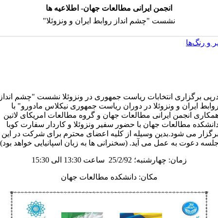
انجمن ایرانی مطالعات جهان- اطلاعیه ها
نشست "چشم انداز روابط ایران و ونزوئلا"
 و رنگ‌ها
رپی برگزاری انتخابات ریاست جمهوری در ونزوئلا نشست "چشم انداز
وابط ایران و ونزوئلا در دوران ریاست جمهوری نیکلاس مادورو" با
مکاری انجمن ایرانی مطالعات جهان و گروه مطالعات امریکای لاتین
انشکده مطالعات جهان با حضور سفیر ونزوئلا و کاردار سفارت کوبا
رگزار می شود.بدین وسیله از کلیه اعضای محترم برای شرکت در این
لسه دعوت به عمل می آید. (سخنرانی ها به زبان اسپانیایی خواهد بود)
زمان: چهارشنبه؛ 25/2/92 ساعت 13:30 الی 15:30
مکان: دانشکده مطالعات جهان