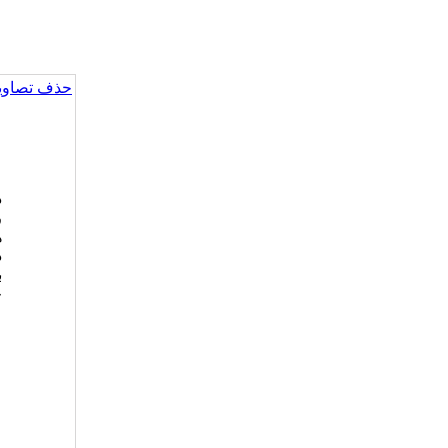
حذف تصاویر
د
ر
ه
د
ب
ج