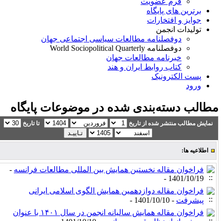
فرم عضویت
برترین های پایگاه
جوایز و افتخارات
تولیدات انجمن
دوفصلنامه مطالعات سیاسی اجتماعی جهان
دوفصلنامه World Sociopolitical Quarterly
خبرنامه مطالعات جهان
کتاب روابط ایران و هند
پست الکترونیک
ورود
طالب دسته‌بندی شده در موضوعات پایگاه
نمایش مطالب منتشر شده از تاریخ
تا تاریخ
اطلاعیه ها:
فراخوان مقاله نخستین همایش بین المللی مطالعات فرانسه
-
1401/10/19 -
فراخوان مقاله دوازدهمین همایش الگوی اسلامی ایرانی
پیشرفت
- 1401/10/10 -
فراخوان مقاله همایش سالیانه انجمن در سال ۱۴۰۱ با عنوان